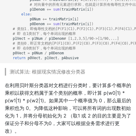
# 对向量中的所有元素进行求和，也就是计算所有侮辱性文件中
p1Denom
+=
sum
(
trainMatrix
[
i
])
else
:
p0Num
+=
trainMatrix
[
i
]
p0Denom
+=
sum
(
trainMatrix
[
i
])
# 类别1，即侮辱性文档的[P(F1|C1),P(F2|C1),P(F3|C1),P(F4|C1),P
# 即 在1类别下，每个单词出现的概率
p1Vect
=
p1Num
/
p1Denom
# [1,2,3,5]/90->[1/90,...]
# 类别0，即正常文档的[P(F1|C0),P(F2|C0),P(F3|C0),P(F4|C0),P(
# 即 在0类别下，每个单词出现的概率
p0Vect
=
p0Num
/
p0Denom
return
p0Vect
,
p1Vect
,
pAbusive
测试算法: 根据现实情况修改分类器
在利用贝叶斯分类器对文档进行分类时，要计算多个概率的
乘积以获得文档属于某个类别的概率，即计算 p(w0|1) *
p(w1|1) * p(w2|1)。如果其中一个概率值为 0，那么最后的
乘积也为 0。为降低这种影响，可以将所有词的出现数初始
化为 1，并将分母初始化为 2 （取1 或 2 的目的主要是为了
保证分子和分母不为0，大家可以根据业务需求进行更
改）。