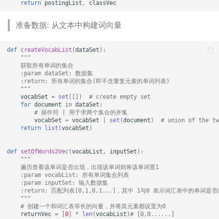
return
postingList
,
classVec
准备数据: 从文本中构建词向量
def
createVocabList
(
dataSet
):
"""
    获取所有单词的集合
    :param dataSet: 数据集
    :return: 所有单词的集合(即不含重复元素的单词列表)
    """
vocabSet
=
set
([])
# create empty set
for
document
in
dataSet
:
# 操作符 | 用于求两个集合的并集
vocabSet
=
vocabSet
|
set
(
document
)
# union of the tw
return
list
(
vocabSet
)
def
setOfWords2Vec
(
vocabList
,
inputSet
):
"""
    遍历查看该单词是否出现，出现该单词则将该单词置1
    :param vocabList: 所有单词集合列表
    :param inputSet: 输入数据集
    :return: 匹配列表[0,1,0,1...]，其中 1与0 表示词汇表中的单
    """
# 创建一个和词汇表等长的向量，并将其元素都设置为0
returnVec
=
[
0
]
*
len
(
vocabList
)
# [0,0......]