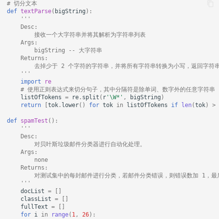
# 切分文本
def
textParse
(
bigString
):
'''
    Desc:
        接收一个大字符串并将其解析为字符串列表
    Args:
        bigString -- 大字符串
    Returns:
        去掉少于 2 个字符的字符串，并将所有字符串转换为小写，返回字符
    '''
import
re
# 使用正则表达式来切分句子，其中分隔符是除单词、数字外的任意字符串
listOfTokens
=
re
.
split
(
r
'\W*'
,
bigString
)
return
[
tok
.
lower
()
for
tok
in
listOfTokens
if
len
(
tok
)
>
def
spamTest
():
'''
    Desc:
        对贝叶斯垃圾邮件分类器进行自动化处理。
    Args:
        none
    Returns:
        对测试集中的每封邮件进行分类，若邮件分类错误，则错误数加 1，
    '''
docList
=
[]
classList
=
[]
fullText
=
[]
for
i
in
range
(
1
,
26
):