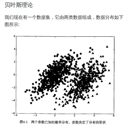
第十三讲：复习一
块
Theano tensor 模块：索
贝叶斯理论
项目概述
函数
choose 函数实现条件筛选
第十四讲：正交向量与子空间
作用域
Theano tensor 模块：操
我们现在有一个数据集，它由两类数据组成，数据分布如下
开发流程
和逐元素操作
模块和包
数组广播机制
图所示:
第十五讲：子空间投影
动态编译
项目案例3: 使用朴素贝叶斯
Theano tensor 模块：nne
异常
数组读写
第十六讲：投影矩阵和最小二
分类器从个人广告中获取区
子模块
乘
域倾向
警告
结构化数组
Theano tensor 模块：con
第十七讲：正交矩阵和Gram-
项目概述
子模块
文件读写
记录数组
Schmidt正交化法
开发流程
内存映射
第十八讲：行列式及其性质
从 Matlab 到 Numpy
第十九讲：行列式公式和代数
余子式
第二十讲：克拉默法则、逆矩
阵、体积