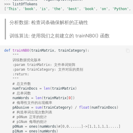
>>>
listOfTokens
[
'This'
,
'book'
,
'is'
,
'the'
,
'best'
,
'book'
,
'on'
,
'Python'
,
分析数据: 检查词条确保解析的正确性
训练算法: 使用我们之前建立的 trainNB0() 函数
def
trainNB0
(
trainMatrix
,
trainCategory
):
"""
    训练数据优化版本
    :param trainMatrix: 文件单词矩阵
    :param trainCategory: 文件对应的类别
    :return:
    """
# 总文件数
numTrainDocs
=
len
(
trainMatrix
)
# 总单词数
numWords
=
len
(
trainMatrix
[
0
])
# 侮辱性文件的出现概率
pAbusive
=
sum
(
trainCategory
)
/
float
(
numTrainDocs
)
# 构造单词出现次数列表
# p0Num 正常的统计
# p1Num 侮辱的统计
p0Num
=
ones
(
numWords
)
#[0,0......]->[1,1,1,1,1.....]
p1Num
=
ones
(
numWords
)