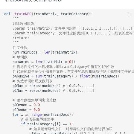
def
_trainNB0
(
trainMatrix
,
trainCategory
):
"""
    训练数据原版
    :param trainMatrix: 文件单词矩阵 [[1,0,1,1,1....],[],[]...]
    :param trainCategory: 文件对应的类别[0,1,1,0....
    :return:
    """
# 文件数
numTrainDocs
=
len
(
trainMatrix
)
# 单词数
numWords
=
len
(
trainMatrix
[
0
])
# 侮辱性文件的出现概率，即trainCategory中所有的1的个数，
# 代表的就是多少个侮辱性文件，与文件的总数相除就得到了侮辱性文件的
pAbusive
=
sum
(
trainCategory
)
/
float
(
numTrainDocs
)
# 构造单词出现次数列表
p0Num
=
zeros
(
numWords
)
# [0,0,0,.....]
p1Num
=
zeros
(
numWords
)
# [0,0,0,.....]
# 整个数据集单词出现总数
p0Denom
=
0.0
p1Denom
=
0.0
for
i
in
range
(
numTrainDocs
):
# 是否是侮辱性文件
if
trainCategory
[
i
]
==
1
:
# 如果是侮辱性文件，对侮辱性文件的向量进行加和
p1Num
+=
trainMatrix
[
i
]
#[0,1,1,....] + [0,1,1,...