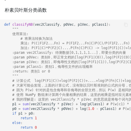
朴素贝叶斯分类函数
def
classifyNB
(
vec2Classify
,
p0Vec
,
p1Vec
,
pClass1
):
"""
    使用算法: 
        # 将乘法转换为加法
        乘法: P(C|F1F2...Fn) = P(F1F2...Fn|C)P(C)/P(F1F2...Fn)
        加法: P(F1|C)*P(F2|C)....P(Fn|C)P(C) -> log(P(F1|C))+lo
    :param vec2Classify: 待测数据[0,1,1,1,1...]，即要分类的向量
    :param p0Vec: 类别0，即正常文档的[log(P(F1|C0)),log(P(F2|C0)),
    :param p1Vec: 类别1，即侮辱性文档的[log(P(F1|C1)),log(P(F2|C1))
    :param pClass1: 类别1，侮辱性文件的出现概率
    :return: 类别1 or 0
    """
# 计算公式  log(P(F1|C))+log(P(F2|C))+....+log(P(Fn|C))+log
# 大家可能会发现，上面的计算公式，没有除以贝叶斯准则的公式的分母，也就
# 因为 P(w) 针对的是包含侮辱和非侮辱的全部文档，所以 P(w) 是相同
# 使用 NumPy 数组来计算两个向量相乘的结果，这里的相乘是指对应
# 我的理解是: 这里的 vec2Classify * p1Vec 的意思就是将每个
p1
=
sum
(
vec2Classify
*
p1Vec
)
+
log
(
pClass1
)
# P(w|c1)
p0
=
sum
(
vec2Classify
*
p0Vec
)
+
log
(
1.0
-
pClass1
)
# P(
if
p1
>
p0
:
return
1
else
:
return
0