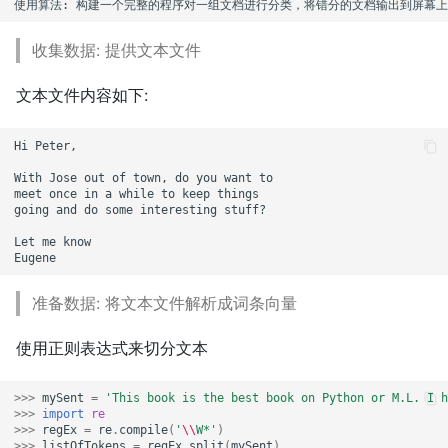
收集数据: 提供文本文件
文本文件内容如下:
Hi Peter,

With Jose out of town, do you want to

meet once in a while to keep things

going and do some interesting stuff?

Let me know

准备数据: 将文本文件解析成词条向量
使用正则表达式来切分文本
>>>
mySent
=
'This book is the best book on Python or M.L. I h
>>>
import
re
>>>
regEx
=
re
.
compile
(
'
\\
W*'
)
>>>
listOfTokens
=
regEx
.
split
(
mySent
)