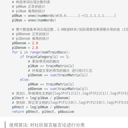
# 构造单词出现次数列表
# p0Num 正常的统计
# p1Num 侮辱的统计
p0Num
=
ones
(
numWords
)
#[0,0......]->[1,1,1,1,1.....]
p1Num
=
ones
(
numWords
)
# 整个数据集单词出现总数，2.0根据样本/实际调查结果调整分母的值（2
# p0Denom 正常的统计
# p1Denom 侮辱的统计
p0Denom
=
2.0
p1Denom
=
2.0
for
i
in
range
(
numTrainDocs
):
if
trainCategory
[
i
]
==
1
:
# 累加辱骂词的频次
p1Num
+=
trainMatrix
[
i
]
# 对每篇文章的辱骂的频次 进行统计汇总
p1Denom
+=
sum
(
trainMatrix
[
i
])
else
:
p0Num
+=
trainMatrix
[
i
]
p0Denom
+=
sum
(
trainMatrix
[
i
])
# 类别1，即侮辱性文档的[log(P(F1|C1)),log(P(F2|C1)),log(P(F3|C
p1Vect
=
log
(
p1Num
/
p1Denom
)
# 类别0，即正常文档的[log(P(F1|C0)),log(P(F2|C0)),log(P(F3|C0)
p0Vect
=
log
(
p0Num
/
p0Denom
)
return
p0Vect
,
p1Vect
,
pAbusive
使用算法: 对社区留言板言论进行分类