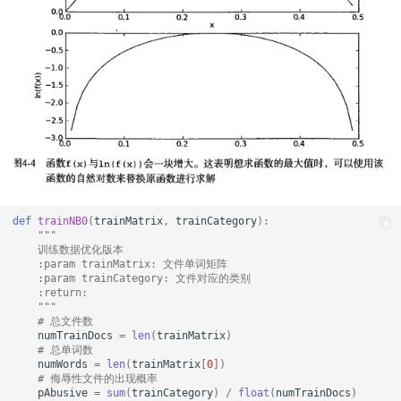
def
trainNB0
(
trainMatrix
,
trainCategory
):
"""
    训练数据优化版本
    :param trainMatrix: 文件单词矩阵
    :param trainCategory: 文件对应的类别
    :return:
    """
# 总文件数
numTrainDocs
=
len
(
trainMatrix
)
# 总单词数
numWords
=
len
(
trainMatrix
[
0
])
# 侮辱性文件的出现概率
pAbusive
=
sum
(
trainCategory
)
/
float
(
numTrainDocs
)