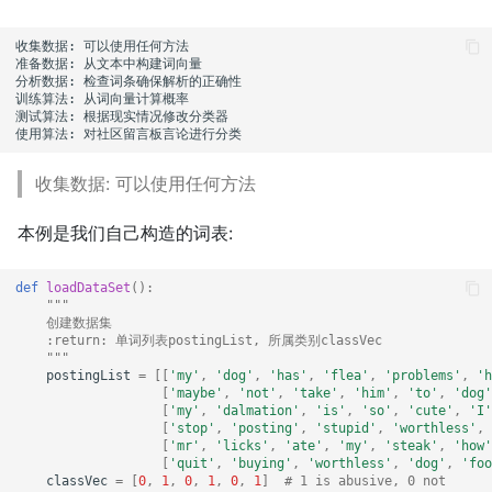
收集数据: 可以使用任何方法

准备数据: 从文本中构建词向量

分析数据: 检查词条确保解析的正确性

训练算法: 从词向量计算概率

测试算法: 根据现实情况修改分类器

收集数据: 可以使用任何方法
本例是我们自己构造的词表:
def
loadDataSet
():
"""
    创建数据集
    :return: 单词列表postingList, 所属类别classVec
    """
postingList
=
[[
'my'
,
'dog'
,
'has'
,
'flea'
,
'problems'
,
'h
[
'maybe'
,
'not'
,
'take'
,
'him'
,
'to'
,
'dog'
[
'my'
,
'dalmation'
,
'is'
,
'so'
,
'cute'
,
'I'
[
'stop'
,
'posting'
,
'stupid'
,
'worthless'
,
[
'mr'
,
'licks'
,
'ate'
,
'my'
,
'steak'
,
'how'
[
'quit'
,
'buying'
,
'worthless'
,
'dog'
,
'foo
classVec
=
[
0
,
1
,
0
,
1
,
0
,
1
]
# 1 is abusive, 0 not