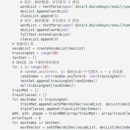
# 切分，解析数据，并归类为 1 类别
wordList
=
textParse
(
open
(
'data/4.NaiveBayes/email/spa
docList
.
append
(
wordList
)
classList
.
append
(
1
)
# 切分，解析数据，并归类为 0 类别
wordList
=
textParse
(
open
(
'data/4.NaiveBayes/email/ham
docList
.
append
(
wordList
)
fullText
.
extend
(
wordList
)
classList
.
append
(
0
)
# 创建词汇表    
vocabList
=
createVocabList
(
docList
)
trainingSet
=
range
(
50
)
testSet
=
[]
# 随机取 10 个邮件用来测试
for
i
in
range
(
10
):
# random.uniform(x, y) 随机生成一个范围为 x ~ y 的实数
randIndex
=
int
(
random
.
uniform
(
0
,
len
(
trainingSet
)))
testSet
.
append
(
trainingSet
[
randIndex
])
del
(
trainingSet
[
randIndex
])
trainMat
=
[]
trainClasses
=
[]
for
docIndex
in
trainingSet
:
trainMat
.
append
(
setOfWords2Vec
(
vocabList
,
docList
[
docI
trainClasses
.
append
(
classList
[
docIndex
])
p0V
,
p1V
,
pSpam
=
trainNB0
(
array
(
trainMat
),
array
(
trainCla
errorCount
=
0
for
docIndex
in
testSet
:
wordVector
=
setOfWords2Vec
(
vocabList
,
docList
[
docInde