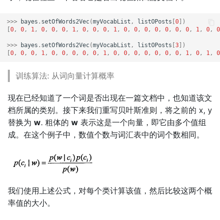
>>>
bayes
.
setOfWords2Vec
(
myVocabList
,
listOPosts
[
0
])
[
0
,
0
,
1
,
0
,
0
,
0
,
1
,
0
,
0
,
0
,
1
,
0
,
0
,
0
,
0
,
0
,
0
,
0
,
1
,
0
,
0
>>>
bayes
.
setOfWords2Vec
(
myVocabList
,
listOPosts
[
3
])
[
0
,
0
,
0
,
1
,
0
,
0
,
0
,
0
,
0
,
1
,
0
,
0
,
0
,
0
,
0
,
0
,
0
,
1
,
0
,
1
,
0
训练算法: 从词向量计算概率
现在已经知道了一个词是否出现在一篇文档中，也知道该文
档所属的类别。接下来我们重写贝叶斯准则，将之前的 x, y
替换为
w
. 粗体的
w
表示这是一个向量，即它由多个值组
成。在这个例子中，数值个数与词汇表中的词个数相同。
我们使用上述公式，对每个类计算该值，然后比较这两个概
率值的大小。