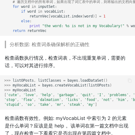
# 遍历文档中的所有单词，如果出现了词汇表中的单词，则将输出的文档向
for
word
in
inputSet
:
if
word
in
vocabList
:
returnVec
[
vocabList
.
index
(
word
)]
=
1
else
:
print
"the word: 
%s
 is not in my Vocabulary!"
%
wo
return
returnVec
分析数据: 检查词条确保解析的正确性
检查函数执行情况，检查词表，不出现重复单词，需要的
话，可以对其进行排序。
>>>
listOPosts
,
listClasses
=
bayes
.
loadDataSet
()
>>>
myVocabList
=
bayes
.
createVocabList
(
listOPosts
)
>>>
myVocabList
[
'cute'
,
'love'
,
'help'
,
'garbage'
,
'quit'
,
'I'
,
'problems'
,
'
'stop'
,
'flea'
,
'dalmation'
,
'licks'
,
'food'
,
'not'
,
'him'
,
'b
'stupid'
,
'so'
,
'take'
,
'mr'
,
'steak'
,
'my'
]
检查函数有效性。例如: myVocabList 中索引为 2 的元素
是什么单词？应该是是 help 。该单词在第一篇文档中出现
了，现在检查一下看看它是否出现在第四篇文档中。