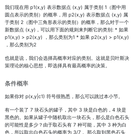
我们现在用 p1(x,y) 表示数据点 (x,y) 属于类别 1（图中用
第二十一讲：特征值和特征向
圆点表示的类别）的概率，用 p2(x,y) 表示数据点 (x,y) 属
量
于类别 2（图中三角形表示的类别）的概率，那么对于一个
新数据点 (x,y)，可以用下面的规则来判断它的类别: * 如果
第二十二讲：对角化和$A$的
p1(x,y) > p2(x,y) ，那么类别为1 * 如果 p2(x,y) > p1(x,y)
幂
，那么类别为2
第二十三讲：微分方程和
也就是说，我们会选择高概率对应的类别。这就是贝叶斯决
$e^{At}$
策理论的核心思想，即选择具有最高概率的决策。
第二十四讲：马尔科夫矩阵、
条件概率
傅里叶级数
如果你对 p(x,y|c1) 符号很熟悉，那么可以跳过本小节。
第二十五讲：复习二
有一个装了 7 块石头的罐子，其中 3 块是白色的，4 块是
第二十六讲：对称矩阵及正定
黑色的。如果从罐子中随机取出一块石头，那么是白色石头
性
的可能性是多少？由于取石头有 7 种可能，其中 3 种为白
色，所以取出白色石头的概率为 3/7 。那么取到黑色石头