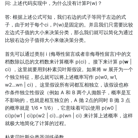
问: 上述代码实现中，为什么没有计算P(w)？
答: 根据上述公式可知，我们右边的式子等同于左边的式
子，由于对于每个ci，P(w)是固定的。并且我们只需要比较
左边式子值的大小来决策分类，那么我们就可以简化为通过
比较右边分子值得大小来做决策分类。
首先可以通过类别 i (侮辱性留言或者非侮辱性留言)中的文
档数除以总的文档数来计算概率 p(ci) 。接下来计算 p(
w
|
ci) ，这里就要用到朴素贝叶斯假设。如果将 w 展开为一个
个独立特征，那么就可以将上述概率写作 p(w0, w1,
w2...wn | ci) 。这里假设所有词都互相独立，该假设也称
作条件独立性假设（例如 A 和 B 两个人抛骰子，概率是互
不影响的，也就是相互独立的，A 抛 2点的同时 B 抛 3 点
的概率就是 1/6 * 1/6），它意味着可以使用 p(w0 |
ci)p(w1 | ci)p(w2 | ci)...p(wn | ci) 来计算上述概率，这样
就极大地简化了计算的过程。
朴素贝叶斯分类器训练函数