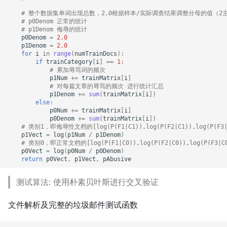
# 整个数据集单词出现总数，2.0根据样本/实际调查结果调整分母的值（2
# p0Denom 正常的统计
# p1Denom 侮辱的统计
p0Denom
=
2.0
p1Denom
=
2.0
for
i
in
range
(
numTrainDocs
):
if
trainCategory
[
i
]
==
1
:
# 累加辱骂词的频次
p1Num
+=
trainMatrix
[
i
]
# 对每篇文章的辱骂的频次 进行统计汇总
p1Denom
+=
sum
(
trainMatrix
[
i
])
else
:
p0Num
+=
trainMatrix
[
i
]
p0Denom
+=
sum
(
trainMatrix
[
i
])
# 类别1，即侮辱性文档的[log(P(F1|C1)),log(P(F2|C1)),log(P(F3|C
p1Vect
=
log
(
p1Num
/
p1Denom
)
# 类别0，即正常文档的[log(P(F1|C0)),log(P(F2|C0)),log(P(F3|C0)
p0Vect
=
log
(
p0Num
/
p0Denom
)
return
p0Vect
,
p1Vect
,
pAbusive
测试算法: 使用朴素贝叶斯进行交叉验证
文件解析及完整的垃圾邮件测试函数