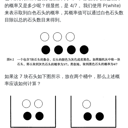
第二十七讲：复数矩阵和快速
的概率又是多少呢？很显然，是 4/7 。我们使用 P(white)
傅里叶变换
来表示取到白色石头的概率，其概率值可以通过白色石头数
目除以总的石头数目来得到。
第二十八讲：正定矩阵和最小
值
第二十九讲：相似矩阵和若尔
当形
第三十讲：奇异值分解
如果这 7 块石头如下图所示，放在两个桶中，那么上述概
第三十一讲：线性变换及对应
率应该如何计算？
矩阵
第三十二讲：基变换和图像压
缩
第三十三讲：单元检测3复习