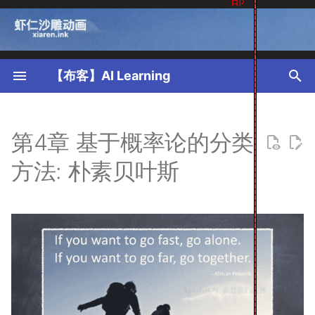
键
入
【布客】AI Learning
以
README
README
朴素贝叶斯 概述
1. 反向传递
入门须知
安装指南
README
README
README
Python 简介
Python 入门演示
Numpy 简介
SCIentific PYthon 简介
sys 模块简介
Pyplot 教程
简介
简介
Theano 简介及其安装
使用 basemap 画地图
pprint 模块：打印 Python
十分钟上手 Pandas
1.1 Why PyTorch?
2.1 Torch vs Numpy
3.1 关系拟合 (回归
4.1 CNN 卷积神经网络
5.1 为什么 Torch 是动态的
象
Regression
开
第4章 基于概率论的分类
01. Python 工具
第一讲：方程组的几何解释
贝叶斯理论 & 条件概率
2. Word2Vec
1.入门介绍
Keras 快速入门
0 前言
一、使用 Keras 搭建人工神
简介
Ipython 解释器
Python 数据类型
Matplotlib 基础
插值
与操作系统进行交互：os 
使用 style 来配置 pyplot
Python 扩展模块
使用 OOP 对森林火灾建模
Theano 基础
使用 cartopy 画地图
一维数据结构：Series
1.2 安装 PyTorch
2.2 变量 (Variable
4.2 RNN 循环神经网络 (
5.2 GPU 加速运算
始
经网络
块
格
pickle, cPickle 模块：序
3.2 区分类型 (分类
Classification
方法: 朴素贝叶斯
Python 对象
Classification
第二讲：矩阵消元
3. CNN原理
2.分词
实战项目1 电影情感分类
1 语言处理与 Python
贝叶斯理论
Ipython notebook
数字
Numpy 数组及其索引
概率统计方法
Cython：Cython 基础，
什么是对象？
Theano 在 Windows 上
探索 NBA 数据
二维数据结构：DataFram
2.3 激励函数 (Activation
5.3 Dropout 防止过拟合
搜
02. Python 基础
神经网络基础
二、训练深度神经网络
CSV 文件和 csv 模块
处理文本（基础）
源代码转换成扩展模块
置
4.3 RNN 循环神经网络 (
索
json 模块：处理 JSON 数
3.3 快速搭建回归神经网络
Regression
第三讲：乘法和逆矩阵
4. RNN原理
3.1.篇章分析-内容概述
实战项目2 汽车燃油效率
2 获得文本语料和词汇资源
条件概率
使用 Anaconda
字符串
数组类型
曲线拟合
定义 class
金庸的武侠世界
5.4 Batch Normalization
03. Numpy
建造第一个神经网络
三、使用 TensorFlow 自定义
正则表达式和 re 模块
处理文本（数学表达式）
Cython：Cython 语法，
Theano 符号图结构
标准化
模型并训练
用其他C库
glob 模块：文件模式匹配
3.4 保存和恢复模型
4.4 AutoEncoder (自编码
第四讲：$A$ 的 $LU$ 分解
5. LSTM原理
3.2.篇章分析-内容标签
实战项目3 优化过拟合和欠拟
3 处理原始文本
使用条件概率来分类
索引和分片
数组方法
最小化函数
特殊方法
监督学习
合
datetime 模块
图像基础
Theano 配置和编译模式
04. Scipy
高级神经网络结构
四、使用 TensorFlow 加载和
Cython：class 和 cdef
shutil 模块：高级文件操作
3.5 数据读取 (Data Loade
第五讲：转换、置换、向量空
朴素贝叶斯 场景
3.3.篇章分析-情感分析
4 编写结构化程序
列表
数组排序
积分
属性
预处理数据
class，使用 C++
4.5 DQN 强化学习
间R
实战项目4 古诗词自动生成
SQL 数据库
注释
Theano 条件语句
05. Python 进阶
高阶内容
(Reinforcement Learning
gzip, zipfile, tarfile 模块
3.6 优化器 (Optimizer
朴素贝叶斯 原理
3.4.篇章分析-自动摘要
5 分类和标注词汇
可变和不可变类型
数组形状
解微分方程
森林火灾模拟