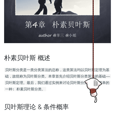
五、使用卷积神经网络实现深
Cython：Typed
处理压缩文件
第六讲：列空间和零空间
实战项目5 Bert 项目实战
对象关系映射
标签
Theano 循环：scan（详
度计算机视觉
memoryviews
4.6 GAN (Generative
6 学习分类文本
朴素贝叶斯 工作原理
元组
对角线
稀疏矩阵
继承
06. Matplotlib
Adversarial Nets 生成
logging 模块：记录日志
第七讲：求解$Ax=0$，主变
函数进阶：参数传递，高
figures, subplots, axes 
Theano 实例：线性回归
络
六、使用 RNN 和 CNN 处理
生成编译注释
量，特解
数，lambda 匿名函数，
ticks 对象
7 从文本提取信息
朴素贝叶斯 开发流程
列表与元组的速度比较
数组与字符串的转换
线性代数
super( 函数
07. 使用其他语言进行扩展
序列
global 变量，递归
string 模块：字符串处理
Theano 实例：Logistic 
ctypes
第八讲：求解$Ax=b$：可解
不要迷信默认设置
8 分析句子结构
朴素贝叶斯 算法特点
字典
数组属性方法总结
稀疏矩阵的线性代数
重定义森林火灾模拟
08. 面向对象编程
七、使用 RNN 和注意力机制
性和解的结构
迭代器
collections 模块：更多数
Theano 实例：Softmax 
进行自然语言处理
结构
各种绘图实例
朴素贝叶斯 项目案例
9 构建基于特征的语法
集合
生成数组的函数
接口
第九讲：线性相关性、基、维
生成器
Theano 实例：人工神经
09. Theano 基础
朴素贝叶斯 概述
八、使用自编码器和 GAN 做
数
requests 模块：HTTP for
10 分析句子的意思
项目案例1: 屏蔽社区留言板
不可变集合
矩阵
共有，私有和特殊方法和
表征学习和生成式学习
Human
with 语句和上下文管理器
的侮辱性言论
Theano 随机数流变量
贝叶斯分类是一类分类算法的总称，这类算法均以贝叶斯定理为基
10. 有趣的第三方模块
第十讲 四个基本子空间
11 语言学数据管理
Python 赋值机制
一般函数
多重继承
础，故统称为贝叶斯分类。本章首先介绍贝叶斯分类算法的基础——
九、强化学习
修饰符
项目概述
Theano 实例：更复杂的
贝叶斯定理。最后，我们通过实例来讨论贝叶斯分类的中最简单的
第十一讲：矩阵空间、秩1矩
后记：语言的挑战
判断语句
向量化函数
11. 有用的工具
一种: 朴素贝叶斯分类。
十、规模化训练和部署
阵和小世界图
修饰符的使用
开发流程
Theano 实例：卷积神经
TensorFlow 模型
索引
循环
二元运算
12. Pandas
第十二讲：图和网络
operator, functools,
项目案例2: 使用朴素贝叶斯
Theano tensor 模块：基
贝叶斯理论 & 条件概率
itertools, toolz, fn, func
过滤垃圾邮件
列表推导式
ufunc 对象