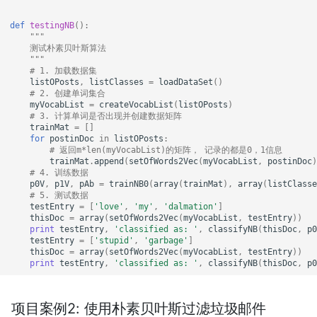
def
testingNB
():
"""
    测试朴素贝叶斯算法
    """
# 1. 加载数据集
listOPosts
,
listClasses
=
loadDataSet
()
# 2. 创建单词集合
myVocabList
=
createVocabList
(
listOPosts
)
# 3. 计算单词是否出现并创建数据矩阵
trainMat
=
[]
for
postinDoc
in
listOPosts
:
# 返回m*len(myVocabList)的矩阵， 记录的都是0，1信息
trainMat
.
append
(
setOfWords2Vec
(
myVocabList
,
postinDoc
)
# 4. 训练数据
p0V
,
p1V
,
pAb
=
trainNB0
(
array
(
trainMat
),
array
(
listClasse
# 5. 测试数据
testEntry
=
[
'love'
,
'my'
,
'dalmation'
]
thisDoc
=
array
(
setOfWords2Vec
(
myVocabList
,
testEntry
))
print
testEntry
,
'classified as: '
,
classifyNB
(
thisDoc
,
p0
testEntry
=
[
'stupid'
,
'garbage'
]
thisDoc
=
array
(
setOfWords2Vec
(
myVocabList
,
testEntry
))
print
testEntry
,
'classified as: '
,
classifyNB
(
thisDoc
,
p0
项目案例2: 使用朴素贝叶斯过滤垃圾邮件